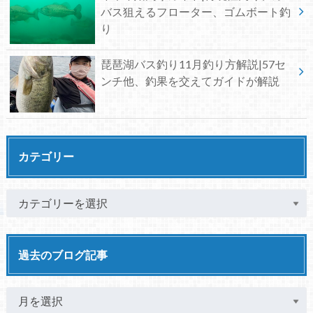
バス狙えるフローター、ゴムボート釣
り
琵琶湖バス釣り11月釣り方解説|57セ
ンチ他、釣果を交えてガイドが解説
カテゴリー
過去のブログ記事