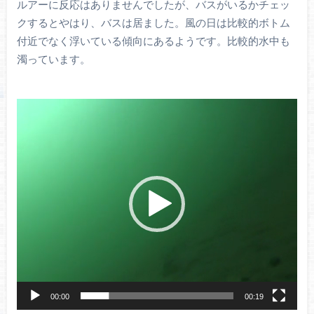
ルアーに反応はありませんでしたが、バスがいるかチェッ
クするとやはり、バスは居ました。風の日は比較的ボトム
付近でなく浮いている傾向にあるようです。比較的水中も
濁っています。
動
画
プ
レ
ー
ヤ
ー
00:00
00:19