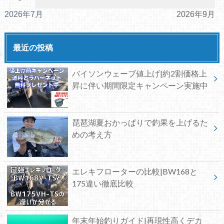
2026年7月
2026年9月
最近の投稿
バイソンウェーブ値上げ|約2割価格上
昇に伴い期間限定キャンペーン実施中
琵琶湖夏おかっぱりで釣果を上げるた
めの考え方
エレキフローターの比較|BW168と
175違い徹底比較
年末年始釣りガイド|再現性高くデカ