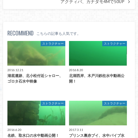
アクティバ、カナダモ4Mで50UP
RECOMMEND
こちらの記事も人気です。
ストラクチャー
ストラクチャー
2016.12.21
2016.8.20
湖底遺跡、北小松付近シャロー、
北湖西岸、木戸川鉄柱水中動画公
ゴロタ石水中映像
開！
ストラクチャー
ストラクチャー
2016.6.20
2017.3.11
名鉄、取水口の水中動画公開！
プリンス裏赤ブイ、水中パイプ水