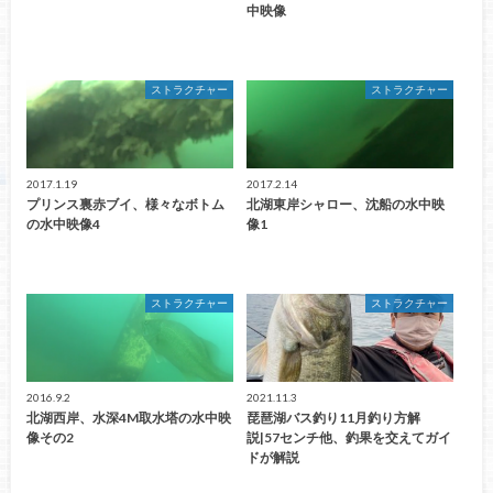
中映像
ストラクチャー
ストラクチャー
2017.1.19
2017.2.14
プリンス裏赤ブイ、様々なボトム
北湖東岸シャロー、沈船の水中映
の水中映像4
像1
ストラクチャー
ストラクチャー
2016.9.2
2021.11.3
北湖西岸、水深4M取水塔の水中映
琵琶湖バス釣り11月釣り方解
像その2
説|57センチ他、釣果を交えてガイ
ドが解説