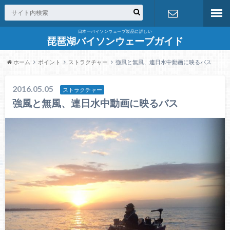
日本一バイソンウェーブ製品に詳しい
お問合せ
琵琶湖バイソンウェーブガイド
ホーム
ポイント
ストラクチャー
強風と無風、連日水中動画に映るバス
2016.05.05
ストラクチャー
強風と無風、連日水中動画に映るバス