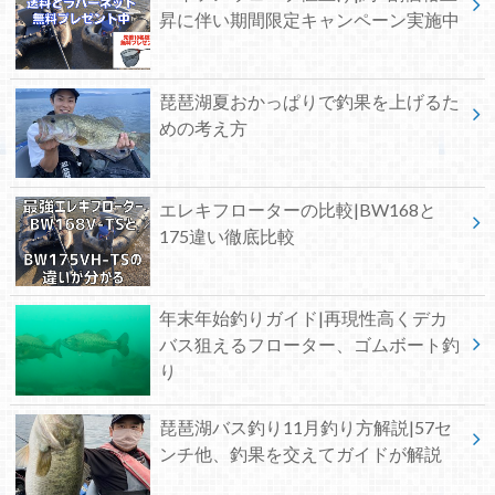
昇に伴い期間限定キャンペーン実施中
琵琶湖夏おかっぱりで釣果を上げるた
めの考え方
エレキフローターの比較|BW168と
175違い徹底比較
年末年始釣りガイド|再現性高くデカ
バス狙えるフローター、ゴムボート釣
り
琵琶湖バス釣り11月釣り方解説|57セ
ンチ他、釣果を交えてガイドが解説