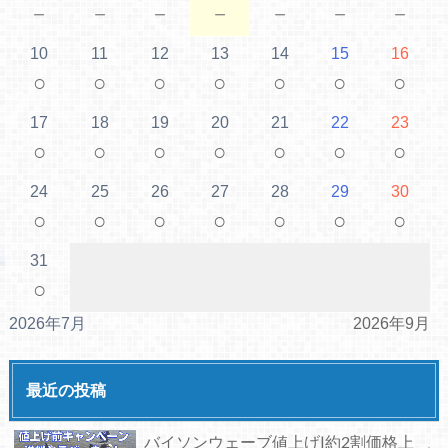
－
－
－
－
－
－
－
10
11
12
13
14
15
16
○
○
○
○
○
○
○
17
18
19
20
21
22
23
○
○
○
○
○
○
○
24
25
26
27
28
29
30
○
○
○
○
○
○
○
31
○
2026年7月
2026年9月
最近の投稿
バイソンウェーブ値上げ|約2割価格上