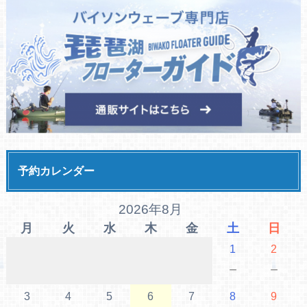
予約カレンダー
2026年8月
月
火
水
木
金
土
日
1
2
－
－
3
4
5
6
7
8
9