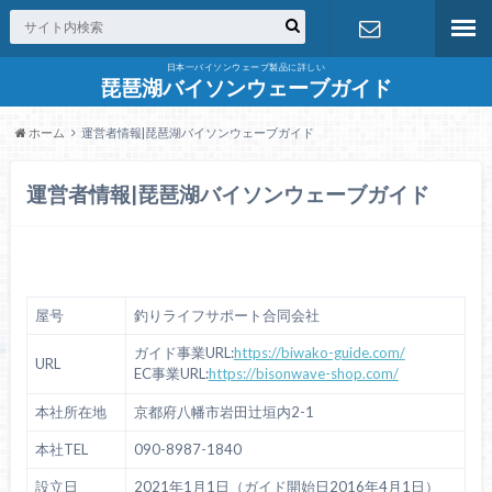
日本一バイソンウェーブ製品に詳しい
お問合せ
琵琶湖バイソンウェーブガイド
ホーム
運営者情報|琵琶湖バイソンウェーブガイド
運営者情報|琵琶湖バイソンウェーブガイド
屋号
釣りライフサポート合同会社
ガイド事業URL:
https://biwako-guide.com/
URL
EC事業URL:
https://bisonwave-shop.com/
本社所在地
京都府八幡市岩田辻垣内2-1
本社TEL
090-8987-1840
設立日
2021年1月1日（ガイド開始日2016年4月1日）