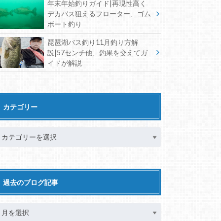
年末年始釣りガイド|再現性高く
デカバス狙えるフローター、ゴム
ボート釣り
琵琶湖バス釣り11月釣り方解
説|57センチ他、釣果を交えてガ
イドが解説
カテゴリー
過去のブログ記事