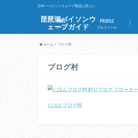
日本一バイソンウェーブ製品に詳しい
琵琶湖バイソンウ
HOME
PROFILE
ェーブガイド
ホーム
プロフィール
Lithi-B
ホーム
ブログ村
リチビー
ブログ村
にほんブログ村