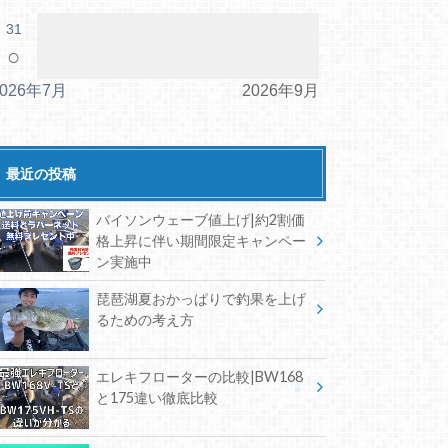
31
○
2026年7月
2026年9月
最近の投稿
バイソンウェーブ値上げ|約2割価
格上昇に伴い期間限定キャンペー
ン実施中
琵琶湖夏おかっぱりで釣果を上げ
るための考え方
エレキフローターの比較|BW168
と175違い徹底比較