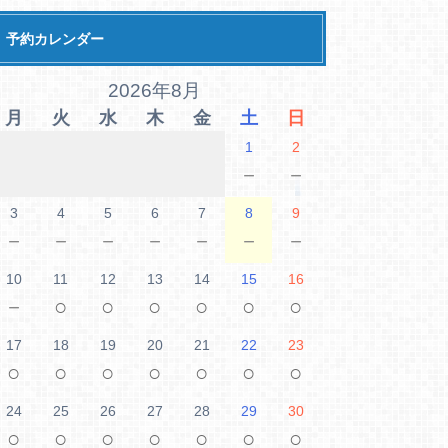
予約カレンダー
2026年8月
月
火
水
木
金
土
日
1
2
－
－
3
4
5
6
7
8
9
－
－
－
－
－
－
－
10
11
12
13
14
15
16
－
○
○
○
○
○
○
17
18
19
20
21
22
23
○
○
○
○
○
○
○
24
25
26
27
28
29
30
○
○
○
○
○
○
○