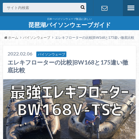
日本一バイソンウェーブ製品に詳しい
お問合せ
琵琶湖バイソンウェーブガイド
ホーム
バイソンウェーブ
エレキフローターの比較|BW168と175違い徹底比較
2022.02.06
バイソンウェーブ
エレキフローターの比較|BW168と175違い徹
底比較