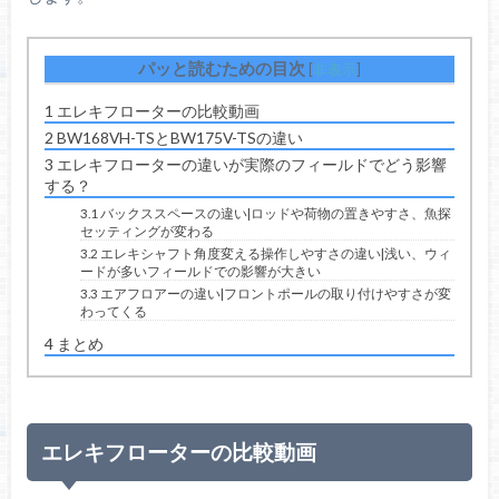
パッと読むための目次
[
非表示
]
1
エレキフローターの比較動画
2
BW168VH-TSとBW175V-TSの違い
3
エレキフローターの違いが実際のフィールドでどう影響
する？
3.1
バックススペースの違い|ロッドや荷物の置きやすさ、魚探
セッティングが変わる
3.2
エレキシャフト角度変える操作しやすさの違い|浅い、ウィ
ードが多いフィールドでの影響が大きい
3.3
エアフロアーの違い|フロントポールの取り付けやすさが変
わってくる
4
まとめ
エレキフローターの比較動画