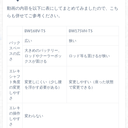
動画の内容を以下に表にしてまとめてみましたので、こち
らも併せてご参考ください。
BW168V-TS
BW175VH-TS
広い
狭い
バック
スペー
大きめのバッテリー、
スの広
ロッドやクーラーボッ
ロッド等も置けるが狭い
さ
クスが置ける
エレキ
シャフ
ト角度
変更しにくい（少し腰
変更しやすい（座った状態
の変更
を浮かす必要がある）
で変更できる）
しやす
さ
エレキ
の操作
変わらない
しやす
さ