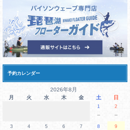
予約カレンダー
2026年8月
月
火
水
木
金
土
日
1
2
－
－
3
4
5
6
7
8
9