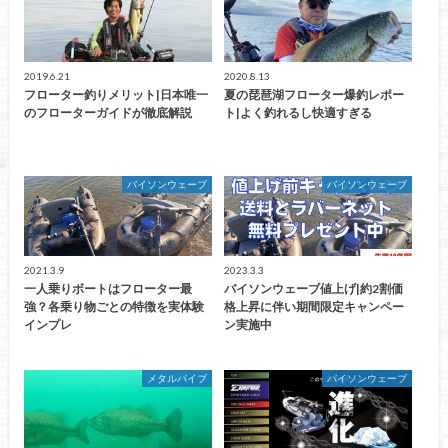
2019.6.21
2020.8.13
フローター釣りメリット|日本唯一
夏の琵琶湖フローター爆釣レポー
のフローターガイドが徹底解説
ト|よく釣れるし快適すぎる
バイソンウェーブ
バイソンウェーブ
2021.3.9
2023.3.3
一人乗りボートはフローター最
バイソンウェーブ値上げ|約2割価
強？各乗り物ごとの特徴を実体験
格上昇に伴い期間限定キャンペー
インプレ
ン実施中
メタルバイブ
バイソンウェーブ