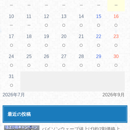
－
－
－
－
－
－
－
10
11
12
13
14
15
16
－
－
○
○
○
○
○
17
18
19
20
21
22
23
○
○
○
○
○
○
○
24
25
26
27
28
29
30
○
○
○
○
○
○
○
31
○
2026年7月
2026年9月
最近の投稿
バイソンウェーブ値上げ|約2割価格上