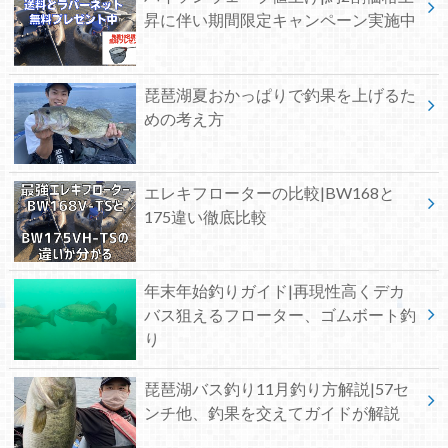
昇に伴い期間限定キャンペーン実施中
琵琶湖夏おかっぱりで釣果を上げるた
めの考え方
エレキフローターの比較|BW168と
175違い徹底比較
年末年始釣りガイド|再現性高くデカ
バス狙えるフローター、ゴムボート釣
り
琵琶湖バス釣り11月釣り方解説|57セ
ンチ他、釣果を交えてガイドが解説