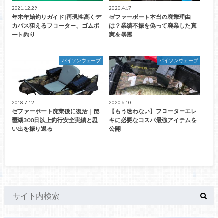
2021.12.29
2020.4.17
年末年始釣りガイド|再現性高くデ
ゼファーボート本当の廃業理由
カバス狙えるフローター、ゴムボ
は？業績不振を偽って廃業した真
ート釣り
実を暴露
バイソンウェーブ
バイソンウェーブ
2018.7.12
2020.6.10
ゼファーボート廃業後に復活｜琵
【もう迷わない】フローターエレ
琶湖300日以上釣行安全実績と思
キに必要なコスパ最強アイテムを
い出を振り返る
公開