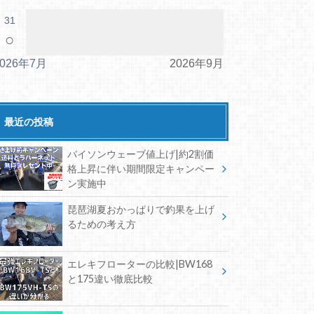
31
○
2026年7月
2026年9月
最近の投稿
バイソンウェーブ値上げ|約2割価
格上昇に伴い期間限定キャンペー
ン実施中
琵琶湖夏おかっぱりで釣果を上げ
るための考え方
エレキフローターの比較|BW168
と175違い徹底比較