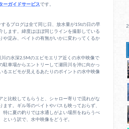
ターガイドサービス
です。
するブログは全て同じ日、放水量が15tの日の早
介します。緯度はほぼ同じラインを撮影している
りや淀み、ベイトの有無がいかに変わってくるか
川の水深2.5Mのエビモエリア近くの水中映像で
の駐車場からエントリーして瀬田川を沖に向かっ
いるエビモが見えるあたりのポイントの水中映像
アと比較してもらうと、シャロー寄りで流れがな
ります。ギル等のベイトやバスも映っておらず、
、特に夏の釣りでは水通しがよい場所をねらうべ
。という訳で、水中映像をどうぞ。