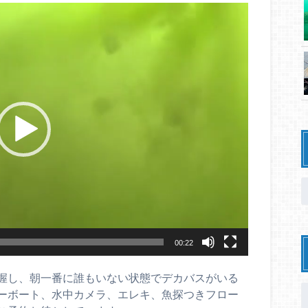
00:22
握し、朝一番に誰もいない状態でデカバスがいる
ーボート、水中カメラ、エレキ、魚探つきフロー