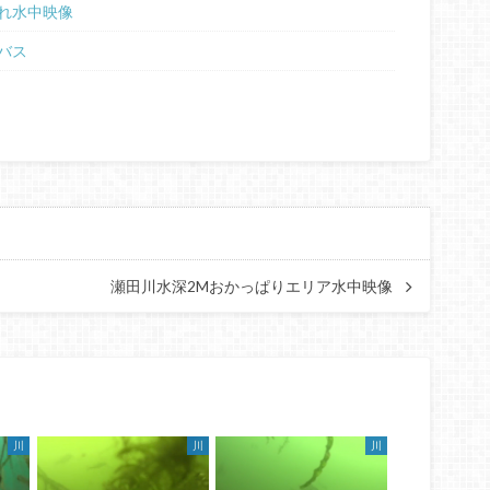
れ水中映像
バス
瀬田川水深2Mおかっぱりエリア水中映像
川
川
川