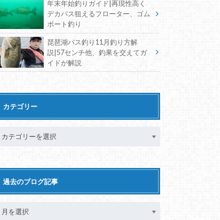
年末年始釣りガイド|再現性高く
デカバス狙えるフローター、ゴム
ボート釣り
琵琶湖バス釣り11月釣り方解
説|57センチ他、釣果を交えてガ
イドが解説
カテゴリー
過去のブログ記事