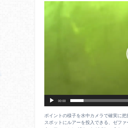
動
画
プ
レ
ー
ヤ
ー
00:00
ポイントの様子を水中カメラで確実に把
スポットにルアーを投入できる、ゼファ