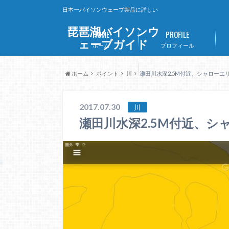
日本一バイソンウェーブ製品に詳しい
琵琶湖バイソンウ
HOME
PROFILE
ェーブガイド
ホーム
プロフィール
Lithi-B
ホーム
ポイント
川
瀬田川水深2.5M付近、シャローエ
リチビー
2017.07.30
川
瀬田川水深2.5M付近、シ