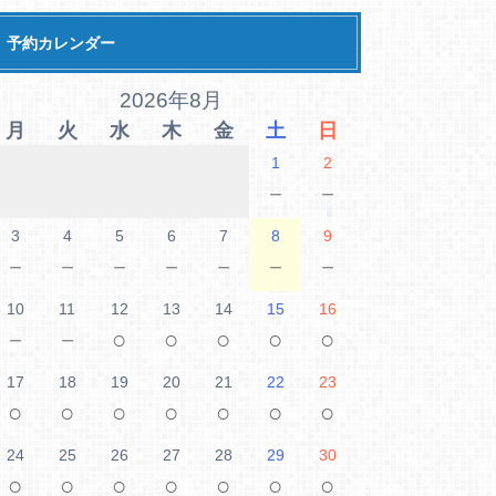
予約カレンダー
2026年8月
月
火
水
木
金
土
日
1
2
－
－
3
4
5
6
7
8
9
－
－
－
－
－
－
－
10
11
12
13
14
15
16
－
－
○
○
○
○
○
17
18
19
20
21
22
23
○
○
○
○
○
○
○
24
25
26
27
28
29
30
○
○
○
○
○
○
○