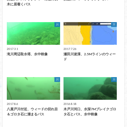
木に居着くバス
川
川
2017.3.1
2017.7.26
滝川周辺取水塔、水中映像
瀬田川浚渫、2.5Mラインのウィー
ド
川
川
2017.8.6
2016.8.18
八屋戸川付近、ウィードの切れ目
木戸川河口、水深7Mブレイクゴロ
＆ゴロタ石に溜まるバス
タ石とバス、水中映像