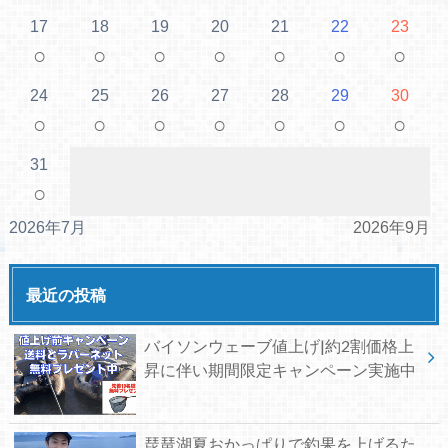
17
18
19
20
21
22
23
○
○
○
○
○
○
○
24
25
26
27
28
29
30
○
○
○
○
○
○
○
31
○
2026年7月
2026年9月
最近の投稿
バイソンウェーブ値上げ|約2割価格上
昇に伴い期間限定キャンペーン実施中
琵琶湖夏おかっぱりで釣果を上げるた