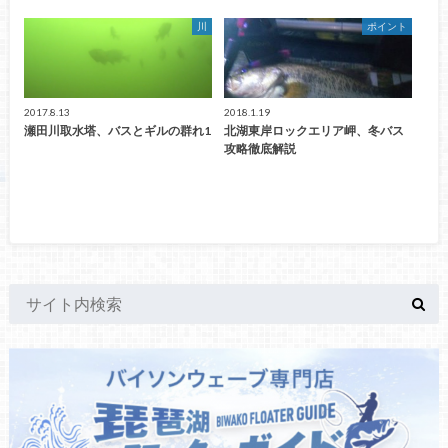
川
ポイント
2017.8.13
2018.1.19
瀬田川取水塔、バスとギルの群れ1
北湖東岸ロックエリア岬、冬バス
攻略徹底解説