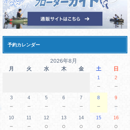
予約カレンダー
2026年8月
月
火
水
木
金
土
日
1
2
－
－
3
4
5
6
7
8
9
－
－
－
－
－
－
－
10
11
12
13
14
15
16
－
－
○
○
○
○
○