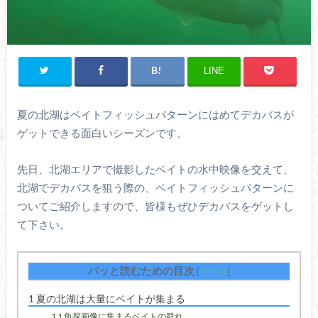
LINE
夏の北湖はベイトフィッシュパターンにはめてデカバスが
ゲットできる面白いシーズンです。
先日、北湖エリアで撮影したベイトの水中映像を交えて、
北湖でデカバスを狙う際の、ベイトフィッシュパターンに
ついてご紹介しますので、皆様もぜひデカバスをゲットし
て下さい。
パッと読むための目次
[
非表示
]
1
夏の北湖は大量にベイトが集まる
1.1
魚探画像に集まるベイトの群れ