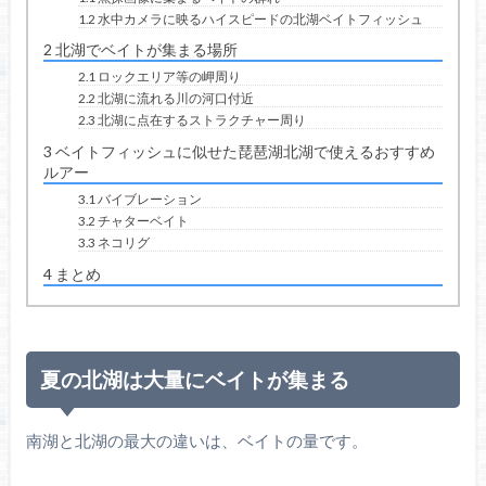
1.2
水中カメラに映るハイスピードの北湖ベイトフィッシュ
2
北湖でベイトが集まる場所
2.1
ロックエリア等の岬周り
2.2
北湖に流れる川の河口付近
2.3
北湖に点在するストラクチャー周り
3
ベイトフィッシュに似せた琵琶湖北湖で使えるおすすめ
ルアー
3.1
バイブレーション
3.2
チャターベイト
3.3
ネコリグ
4
まとめ
夏の北湖は大量にベイトが集まる
南湖と北湖の最大の違いは、ベイトの量です。