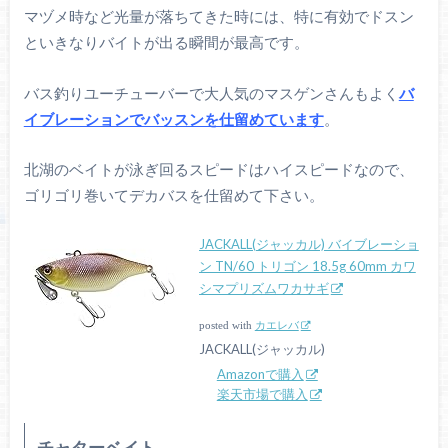
マヅメ時など光量が落ちてきた時には、特に有効でドスン
といきなりバイトが出る瞬間が最高です。
バス釣りユーチューバーで大人気のマスゲンさんもよく
バ
イブレーションでバッスンを仕留めています
。
北湖のベイトが泳ぎ回るスピードはハイスピードなので、
ゴリゴリ巻いてデカバスを仕留めて下さい。
JACKALL(ジャッカル) バイブレーショ
ン TN/60 トリゴン 18.5g 60mm カワ
シマプリズムワカサギ
posted with
カエレバ
JACKALL(ジャッカル)
Amazonで購入
楽天市場で購入
チャターベイト