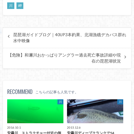
川
岬
琵琶湖ガイドブログ｜40UP3本釣果、北湖漁礁デカバス群れ
水中映像
【危険】和邇川おかっぱりアングラー過去死亡事故詳細や現
在の琵琶湖状況
RECOMMEND
こちらの記事も人気です。
川
川
2016.10.1
2015.12.6
安曇川、ストラクチャー付近の倒
安曇川ディープクランクで54