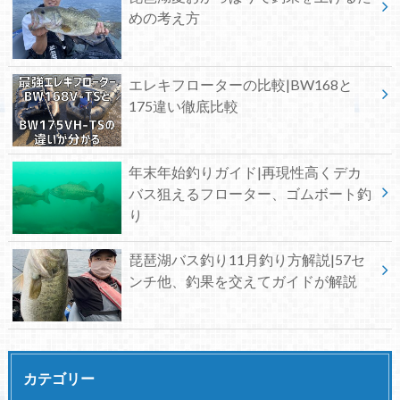
めの考え方
エレキフローターの比較|BW168と
175違い徹底比較
年末年始釣りガイド|再現性高くデカ
バス狙えるフローター、ゴムボート釣
り
琵琶湖バス釣り11月釣り方解説|57セ
ンチ他、釣果を交えてガイドが解説
カテゴリー