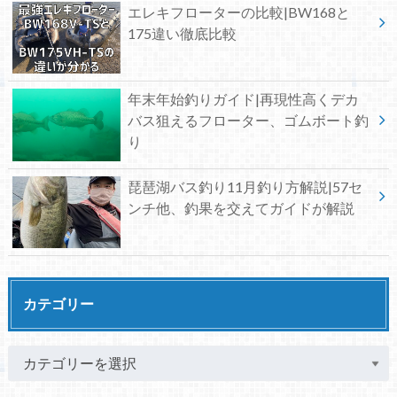
エレキフローターの比較|BW168と
175違い徹底比較
年末年始釣りガイド|再現性高くデカ
バス狙えるフローター、ゴムボート釣
り
琵琶湖バス釣り11月釣り方解説|57セ
ンチ他、釣果を交えてガイドが解説
カテゴリー