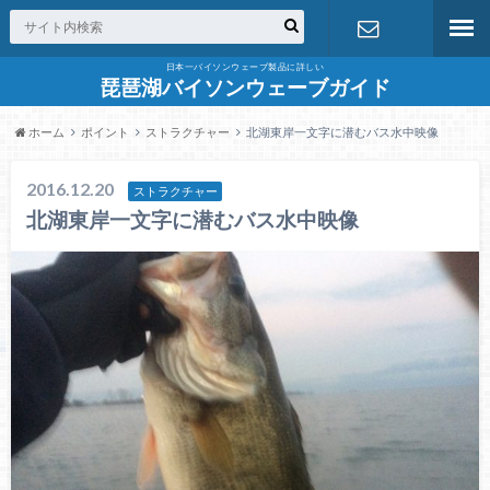
日本一バイソンウェーブ製品に詳しい
お問合せ
琵琶湖バイソンウェーブガイド
ホーム
ポイント
ストラクチャー
北湖東岸一文字に潜むバス水中映像
2016.12.20
ストラクチャー
北湖東岸一文字に潜むバス水中映像