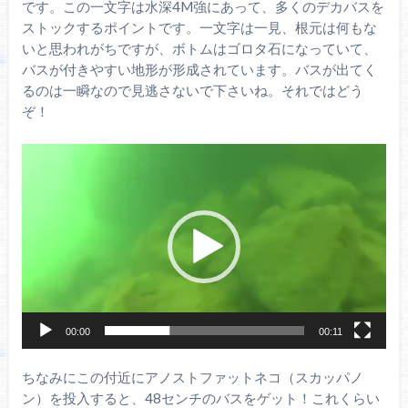
です。この一文字は水深4M強にあって、多くのデカバスを
ストックするポイントです。一文字は一見、根元は何もな
いと思われがちですが、ボトムはゴロタ石になっていて、
バスが付きやすい地形が形成されています。バスが出てく
るのは一瞬なので見逃さないで下さいね。それではどう
ぞ！
動
画
プ
レ
ー
ヤ
ー
00:00
00:11
ちなみにこの付近にアノストファットネコ（スカッパノ
ン）を投入すると、48センチのバスをゲット！これくらい