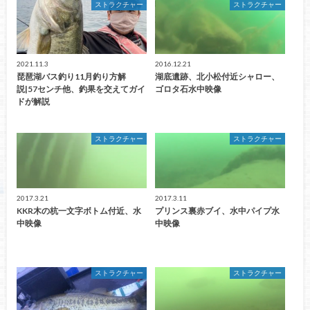
ストラクチャー
ストラクチャー
2021.11.3
2016.12.21
琵琶湖バス釣り11月釣り方解
湖底遺跡、北小松付近シャロー、
説|57センチ他、釣果を交えてガイ
ゴロタ石水中映像
ドが解説
ストラクチャー
ストラクチャー
2017.3.21
2017.3.11
KKR木の杭一文字ボトム付近、水
プリンス裏赤ブイ、水中パイプ水
中映像
中映像
ストラクチャー
ストラクチャー