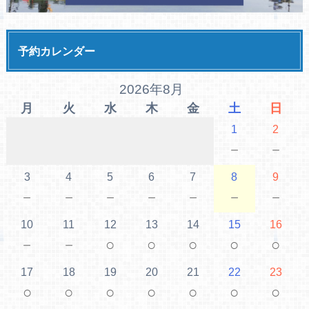
予約カレンダー
2026年8月
月
火
水
木
金
土
日
1
2
－
－
3
4
5
6
7
8
9
－
－
－
－
－
－
－
10
11
12
13
14
15
16
－
－
○
○
○
○
○
17
18
19
20
21
22
23
○
○
○
○
○
○
○