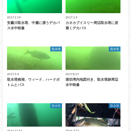
2017.2.19
2017.1.9
安曇川取水塔、中層に漂うデカバ
カネカブイスリー周辺取水塔に居
ス水中映像
着くデカバス
取水塔
取水塔
2017.5.4
2017.8.27
取水塔南湖、ウィード、ハードボ
堀切湾内地図付き、取水塔跡周辺
トムとバス
水中映像
取水塔
取水塔
2016.12.31
2016.7.27