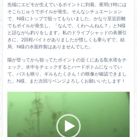
先端にエビモが生えているポイントに到着。夜明け時には
そこらじゅうでボイルが発生。そんなシチュエーション
で、N様にトップで狙ってもらいました。かなり至近距離
でもボイルが発生し、「なんで、くわへんねん？」とN様
と話ながら釣りをします。私のドライブシャッドの表層引
きに、2回程バイトがありましたが惜しくも乗らずで、結
局、N様の水面炸裂はありませんでした。
陽が登ってから狙ってたポイントの近くにある取水塔をチ
ェック。水中をチェックするとハードボトムになってい
て、バスも映り、ギルもたくさん！の映像が確認できまし
た。N様、また次回リベンジよろしくお願いいたします！
動
画
プ
レ
ー
ヤ