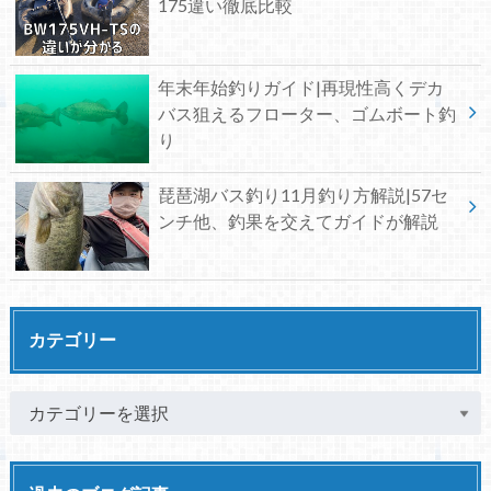
175違い徹底比較
年末年始釣りガイド|再現性高くデカ
バス狙えるフローター、ゴムボート釣
り
琵琶湖バス釣り11月釣り方解説|57セ
ンチ他、釣果を交えてガイドが解説
カテゴリー