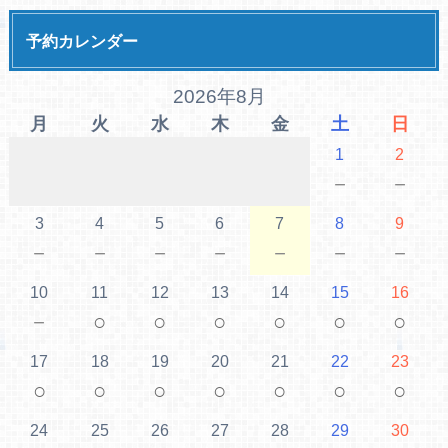
予約カレンダー
2026年8月
月
火
水
木
金
土
日
1
2
－
－
3
4
5
6
7
8
9
－
－
－
－
－
－
－
10
11
12
13
14
15
16
－
○
○
○
○
○
○
17
18
19
20
21
22
23
○
○
○
○
○
○
○
24
25
26
27
28
29
30