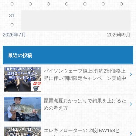
○
○
○
○
○
○
○
31
○
2026年7月
2026年9月
最近の投稿
バイソンウェーブ値上げ|約2割価格上
昇に伴い期間限定キャンペーン実施中
琵琶湖夏おかっぱりで釣果を上げるた
めの考え方
エレキフローターの比較|BW168と