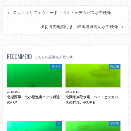
ロックエリア＋ウィード＋ベイト＝デカバス水中映像
堀切湾内地図付き、取水塔跡周辺水中映像
RECOMMEND
こちらの記事も人気です。
取水塔
取水塔
2016.10.7
2016.8.11
北湖西岸、北小松漁礁エッジ付近
北湖東岸取水塔、ベイトとデカバ
のバス
スの群れ、60UPも
川
取水塔