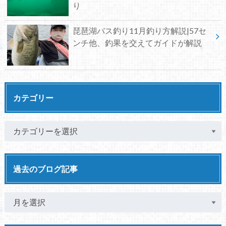
り
琵琶湖バス釣り11月釣り方解説|57セ
ンチ他、釣果を交えてガイドが解説
カテゴリー
過去のブログ記事