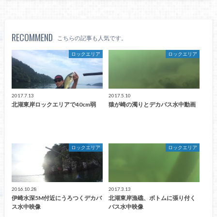
RECOMMEND
こちらの記事も人気です。
ロックエリア
ロックエリア
2017.7.13
2017.5.10
北湖東岸ロックエリアで40cm弱
猿が崎の濁りとデカバス水中動画
ロックエリア
ロックエリア
2016.10.28
2017.3.13
伊崎水深5M付近にうろつくデカバ
北湖東岸漁礁、ボトムに張り付く
ス水中映像
バス水中映像