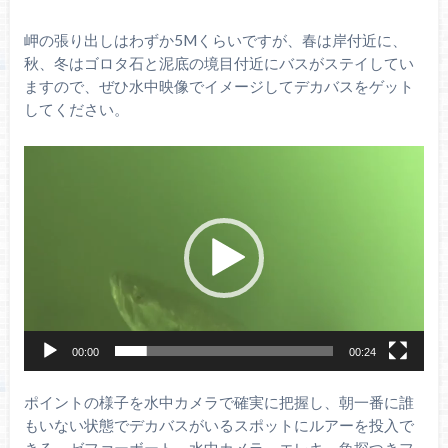
岬の張り出しはわずか5Mくらいですが、春は岸付近に、
秋、冬はゴロタ石と泥底の境目付近にバスがステイしてい
ますので、ぜひ水中映像でイメージしてデカバスをゲット
してください。
動
画
プ
レ
ー
ヤ
ー
00:00
00:24
ポイントの様子を水中カメラで確実に把握し、朝一番に誰
もいない状態でデカバスがいるスポットにルアーを投入で