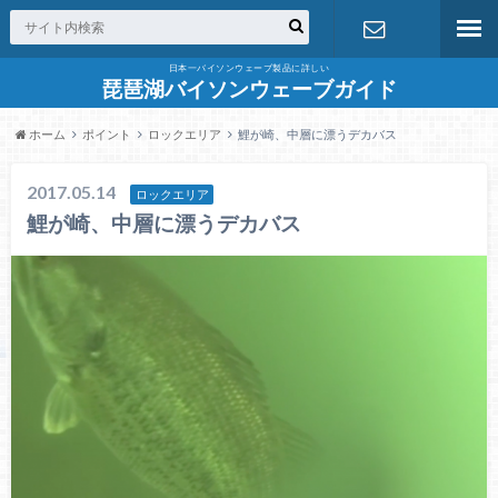
日本一バイソンウェーブ製品に詳しい
お問合せ
琵琶湖バイソンウェーブガイド
ホーム
ポイント
ロックエリア
鯉が崎、中層に漂うデカバス
2017.05.14
ロックエリア
鯉が崎、中層に漂うデカバス