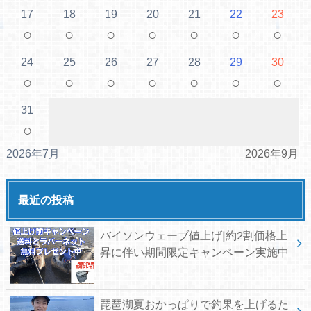
17
18
19
20
21
22
23
○
○
○
○
○
○
○
24
25
26
27
28
29
30
○
○
○
○
○
○
○
31
○
2026年7月
2026年9月
最近の投稿
バイソンウェーブ値上げ|約2割価格上
昇に伴い期間限定キャンペーン実施中
琵琶湖夏おかっぱりで釣果を上げるた