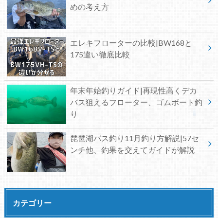
めの考え方
エレキフローターの比較|BW168と
175違い徹底比較
年末年始釣りガイド|再現性高くデカ
バス狙えるフローター、ゴムボート釣
り
琵琶湖バス釣り11月釣り方解説|57セ
ンチ他、釣果を交えてガイドが解説
カテゴリー