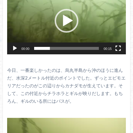
プ
レ
ー
ヤ
ー
00:00
00:15
今日、一番楽しかったのは、烏丸半島から沖のほうに進ん
だ、水深2メートル付近のポイントでした。ずっとエビモエ
リアだったのがこの辺りからカナダモが生えています。そ
して、この付近からチラホラとギルが映りだします。もち
ろん、ギルのいる所にはバスが。
動
画