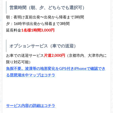
営業時間（朝、夕、どちらでも選択可）
朝：夜明け直前出発〜出発から帰着まで3時間
夕：16時半頃出発から帰着まで3時間
延長料金
1名様1時間3,000円
オプションサービス（車での送迎）
お車での送迎サービス
片道2,000円
（京都市内、大津市内に
限り対応可能）
魚探不要。浚渫等の地形変化をGPS付きiPhoneで確認でき
る琵琶湖水中マップはコチラ
サービス内容の詳細はコチラ