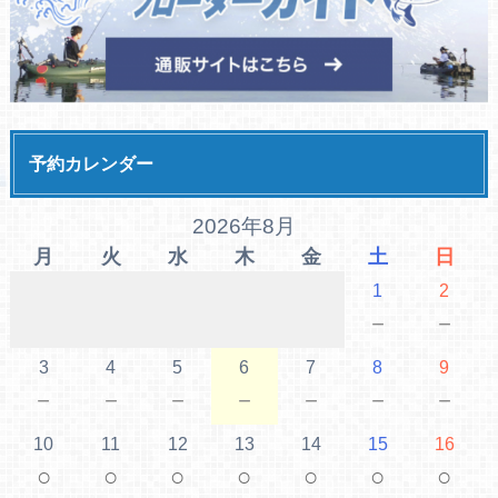
予約カレンダー
2026年8月
月
火
水
木
金
土
日
1
2
－
－
3
4
5
6
7
8
9
－
－
－
－
－
－
－
10
11
12
13
14
15
16
○
○
○
○
○
○
○