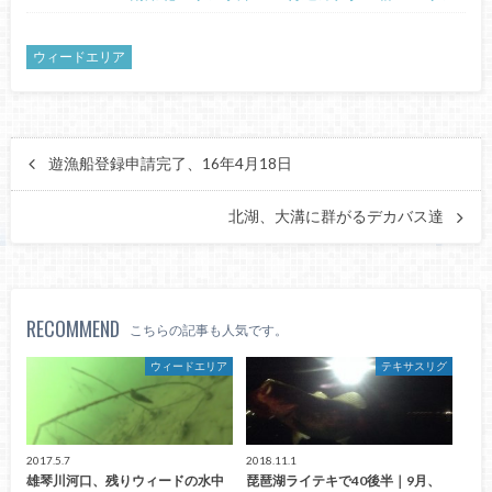
ウィードエリア
遊漁船登録申請完了、16年4月18日
北湖、大溝に群がるデカバス達
RECOMMEND
こちらの記事も人気です。
ウィードエリア
テキサスリグ
2017.5.7
2018.11.1
雄琴川河口、残りウィードの水中
琵琶湖ライテキで40後半｜9月、