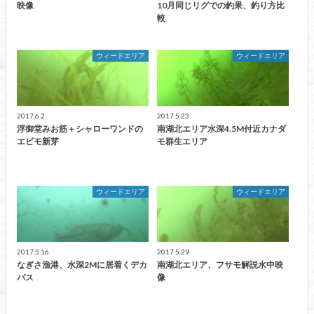
映像
10月同じリグでの釣果、釣り方比
較
ウィードエリア
ウィードエリア
2017.6.2
2017.5.23
浮御堂みお筋＋シャローワンドの
南湖北エリア水深4.5M付近カナダ
エビモ新芽
モ群生エリア
ウィードエリア
ウィードエリア
2017.5.16
2017.5.29
なぎさ漁港、水深2Mに居着くデカ
南湖北エリア、フサモ解説水中映
バス
像