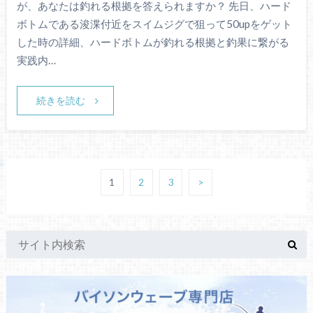
が、あなたは釣れる根拠を答えられますか？ 先日、ハード
ボトムである浚渫付近をスイムジグで狙って50upをゲット
した時の詳細、ハードボトムが釣れる根拠と釣果に繋がる
実践内…
続きを読む
1
2
3
>