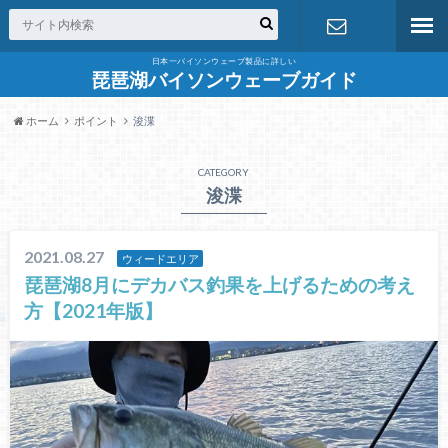
日本一バイソンウェーブ製品に詳しい
お問合せ
琵琶湖バイソンウェーブガイド
ホーム
ポイント
浚渫
CATEGORY
浚渫
2021.08.27
ウィードエリア
琵琶湖8月にデカバス釣果を上げるための考え
方【2021年版】