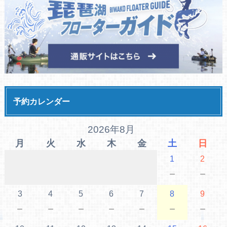
予約カレンダー
2026年8月
月
火
水
木
金
土
日
1
2
－
－
3
4
5
6
7
8
9
－
－
－
－
－
－
－