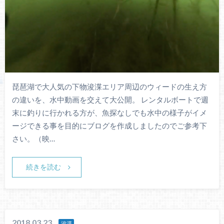
琵琶湖で大人気の下物浚渫エリア周辺のウィードの生え方
の違いを、水中動画を交えて大公開。 レンタルボートで週
末に釣りに行かれる方が、魚探なしでも水中の様子がイメ
ージできる事を目的にブログを作成しましたのでご参考下
さい。（映…
続きを読む
2018.03.23
浚渫