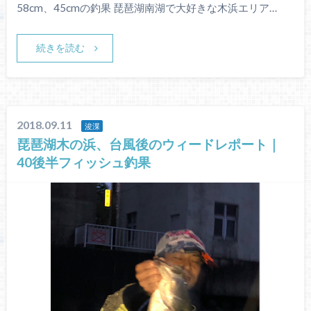
58cm、45cmの釣果 琵琶湖南湖で大好きな木浜エリア…
続きを読む
2018.09.11
浚渫
琵琶湖木の浜、台風後のウィードレポート｜
40後半フィッシュ釣果