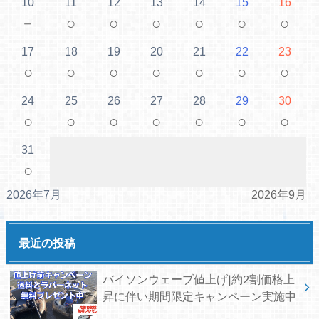
10
11
12
13
14
15
16
－
○
○
○
○
○
○
17
18
19
20
21
22
23
○
○
○
○
○
○
○
24
25
26
27
28
29
30
○
○
○
○
○
○
○
31
○
2026年7月
2026年9月
最近の投稿
バイソンウェーブ値上げ|約2割価格上
昇に伴い期間限定キャンペーン実施中