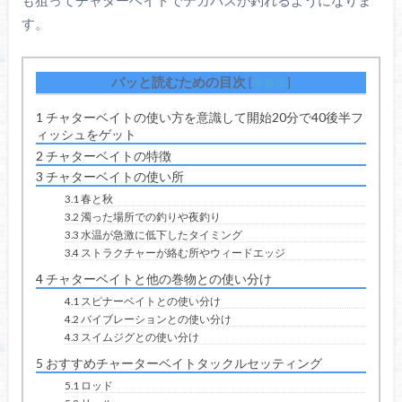
す。
パッと読むための目次
[
非表示
]
1
チャターベイトの使い方を意識して開始20分で40後半フ
ィッシュをゲット
2
チャターベイトの特徴
3
チャターベイトの使い所
3.1
春と秋
3.2
濁った場所での釣りや夜釣り
3.3
水温が急激に低下したタイミング
3.4
ストラクチャーが絡む所やウィードエッジ
4
チャターベイトと他の巻物との使い分け
4.1
スピナーベイトとの使い分け
4.2
バイブレーションとの使い分け
4.3
スイムジグとの使い分け
5
おすすめチャーターベイトタックルセッティング
5.1
ロッド