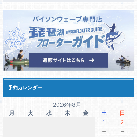
予約カレンダー
2026年8月
月
火
水
木
金
土
日
1
2
－
－