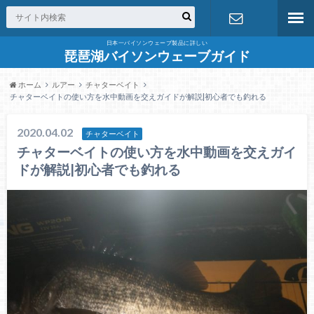
日本一バイソンウェーブ製品に詳しい
お問合せ
琵琶湖バイソンウェーブガイド
ホーム
ルアー
チャターベイト
チャターベイトの使い方を水中動画を交えガイドが解説|初心者でも釣れる
2020.04.02
チャターベイト
チャターベイトの使い方を水中動画を交えガイ
ドが解説|初心者でも釣れる