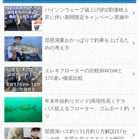
バイソンウェーブ値上げ|約2割価格上
昇に伴い期間限定キャンペーン実施中
琵琶湖夏おかっぱりで釣果を上げるた
めの考え方
エレキフローターの比較|BW168と
175違い徹底比較
年末年始釣りガイド|再現性高くデカ
バス狙えるフローター、ゴムボート釣
り
琵琶湖バス釣り11月釣り方解説|57セ
ンチ他、釣果を交えてガイドが解説