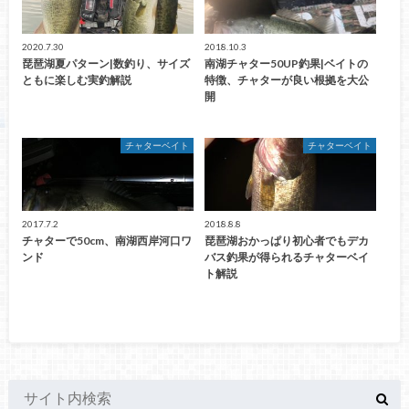
2020.7.30
2018.10.3
琵琶湖夏パターン|数釣り、サイズ
南湖チャター50UP釣果|ベイトの
ともに楽しむ実釣解説
特徴、チャターが良い根拠を大公
開
チャターベイト
チャターベイト
2017.7.2
2018.8.8
チャターで50cm、南湖西岸河口ワ
琵琶湖おかっぱり初心者でもデカ
ンド
バス釣果が得られるチャターベイ
ト解説