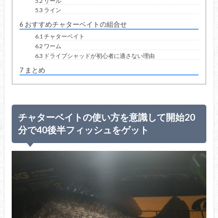
5.2
リール
5.3
ライン
6
おすすめチャターベイトの組合せ
6.1
チャターベイト
6.2
ワーム
6.3
ドライブシャッドが初心者に適さない理由
7
まとめ
チャターベイトの使い方を意識して開始20
分で40後半フィッシュをゲット