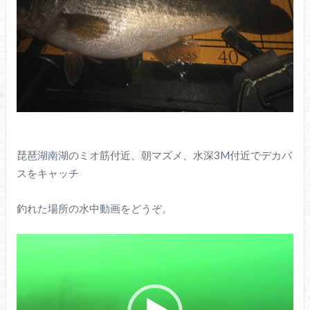
琵琶湖南湖のミオ筋付近、朝マズメ、水深3M付近でデカバ
スをキャッチ
釣れた場所の水中動画をどうぞ。
動
画
プ
レ
ー