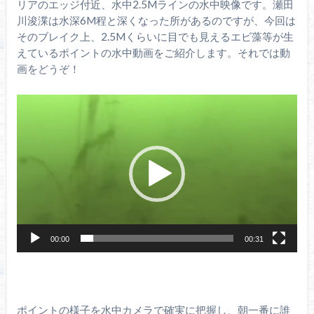
リアのエッジ付近、水中2.5Mラインの水中映像です。瀬田
川浚渫は水深6M程と深くなった所があるのですが、今回は
そのブレイク上、2.5Mくらいに目でも見えるエビ藻等が生
えているポイントの水中動画をご紹介します。それでは動
画をどうぞ！
動
画
プ
レ
ー
ヤ
ー
00:00
00:31
ポイントの様子を水中カメラで確実に把握し、朝一番に誰