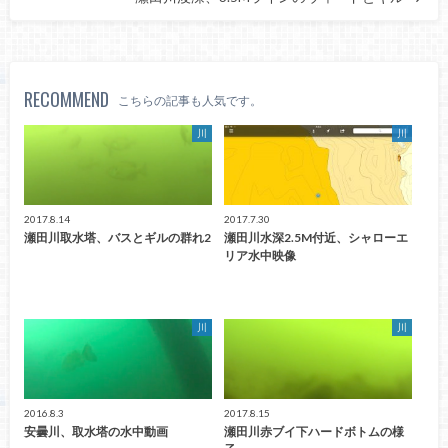
RECOMMEND
こちらの記事も人気です。
川
川
2017.8.14
2017.7.30
瀬田川取水塔、バスとギルの群れ2
瀬田川水深2.5M付近、シャローエ
リア水中映像
川
川
2016.8.3
2017.8.15
安曇川、取水塔の水中動画
瀬田川赤ブイ下ハードボトムの様