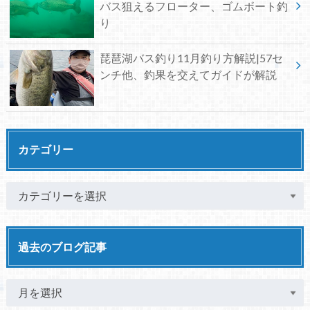
バス狙えるフローター、ゴムボート釣
り
琵琶湖バス釣り11月釣り方解説|57セ
ンチ他、釣果を交えてガイドが解説
カテゴリー
過去のブログ記事