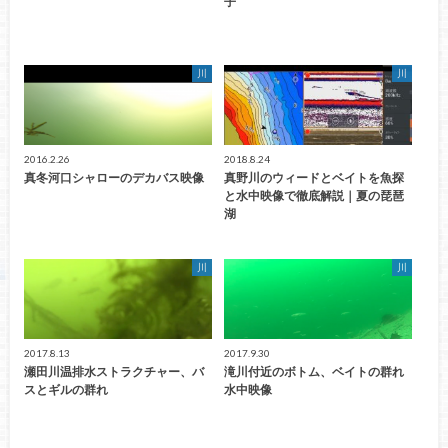
子
川
川
2016.2.26
2018.8.24
真冬河口シャローのデカバス映像
真野川のウィードとベイトを魚探
と水中映像で徹底解説｜夏の琵琶
湖
川
川
2017.8.13
2017.9.30
瀬田川温排水ストラクチャー、バ
滝川付近のボトム、ベイトの群れ
スとギルの群れ
水中映像