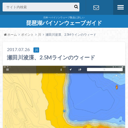
日本一バイソンウェーブ製品に詳しい
お問合せ
琵琶湖バイソンウェーブガイド
ホーム
ポイント
川
瀬田川浚渫、2.5Mラインのウィード
2017.07.26
川
瀬田川浚渫、2.5Mラインのウィード