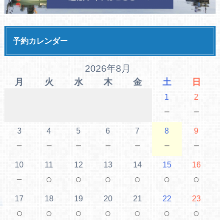
予約カレンダー
2026年8月
月
火
水
木
金
土
日
1
2
－
－
3
4
5
6
7
8
9
－
－
－
－
－
－
－
10
11
12
13
14
15
16
－
○
○
○
○
○
○
17
18
19
20
21
22
23
○
○
○
○
○
○
○