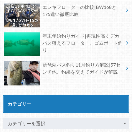
エレキフローターの比較|BW168と
175違い徹底比較
年末年始釣りガイド|再現性高くデカ
バス狙えるフローター、ゴムボート釣
り
琵琶湖バス釣り11月釣り方解説|57セ
ンチ他、釣果を交えてガイドが解説
カテゴリー