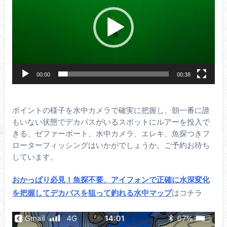
レ
ー
ヤ
ー
00:00
00:38
ポイントの様子を水中カメラで確実に把握し、朝一番に誰
もいない状態でデカバスがいるスポットにルアーを投入で
きる、ゼファーボート、水中カメラ、エレキ、魚探つきフ
ローターフィッシングはいかがでしょうか。ご予約お待ち
しています。
おかっぱり必見！魚探不要、アイフォンで正確に水深変化
を把握してデカバスを狙って釣れる水中マップ
はコチラ