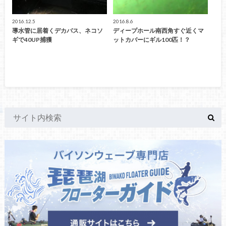
2016.12.5
2016.8.6
導水管に居着くデカバス、ネコソ
ディープホール南西角すぐ近くマ
ギで40UP捕獲
ットカバーにギル100匹！？