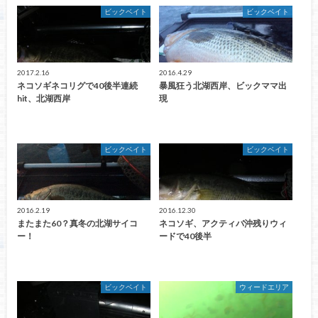
ビックベイト
ビックベイト
2017.2.16
2016.4.29
ネコソギネコリグで40後半連続
暴風狂う北湖西岸、ビックママ出
hit、北湖西岸
現
ビックベイト
ビックベイト
2016.2.19
2016.12.30
またまた60？真冬の北湖サイコ
ネコソギ、アクティバ沖残りウィ
ー！
ードで40後半
ビックベイト
ウィードエリア