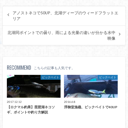
アノストネコで50UP、北湖ディープのウィードフラットエ
リア
北湖同ポイントでの曇り、雨による光量の違いが分かる水中
映像
RECOMMEND
こちらの記事も人気です。
ビックベイト
ビックベイト
2017.12.12
2016.6.8
【ロクマル釣果】琵琶湖ネコソ
浮御堂漁礁、ビックベイトで40UP
ギ、ポイントや釣り方解説