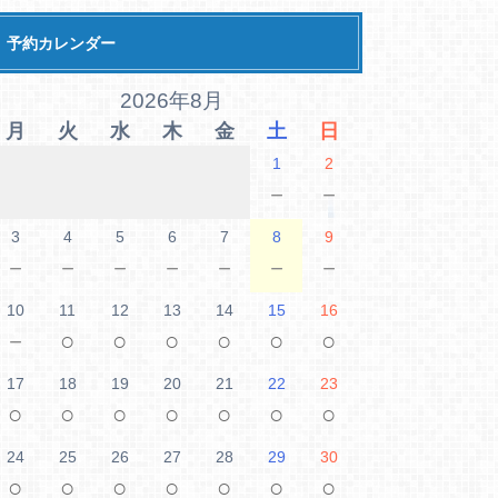
予約カレンダー
2026年8月
月
火
水
木
金
土
日
1
2
－
－
3
4
5
6
7
8
9
－
－
－
－
－
－
－
10
11
12
13
14
15
16
－
○
○
○
○
○
○
17
18
19
20
21
22
23
○
○
○
○
○
○
○
24
25
26
27
28
29
30
○
○
○
○
○
○
○