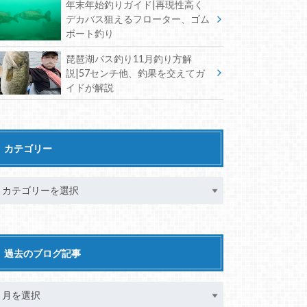
年末年始釣りガイド|再現性高く
デカバス狙えるフローター、ゴム
ボート釣り
琵琶湖バス釣り11月釣り方解
説|57センチ他、釣果を交えてガ
イドが解説
カテゴリー
過去のブログ記事