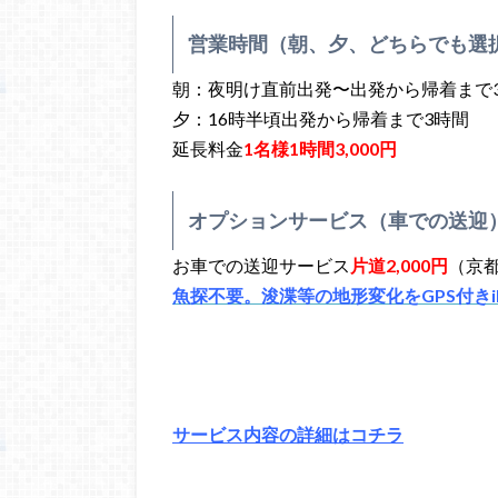
営業時間（朝、夕、どちらでも選
朝：夜明け直前出発〜出発から帰着まで
夕：16時半頃出発から帰着まで3時間
延長料金
1名様1時間3,000円
オプションサービス（車での送迎
お車での送迎サービス
片道2,000円
（京
魚探不要。浚渫等の地形変化をGPS付きi
サービス内容の詳細はコチラ