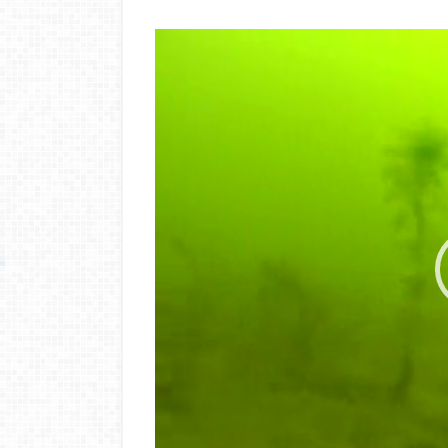
動
画
プ
レ
ー
ヤ
ー