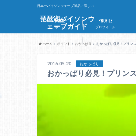
日本一バイソンウェーブ製品に詳しい
琵琶湖バイソンウ
HOME
PROFILE
ェーブガイド
ホーム
プロフィール
Lithi-B
ホーム
ポイント
おかっぱり
おかっぱり必見！プリン
リチビー
2016.05.20
おかっぱり
おかっぱり必見！プリン