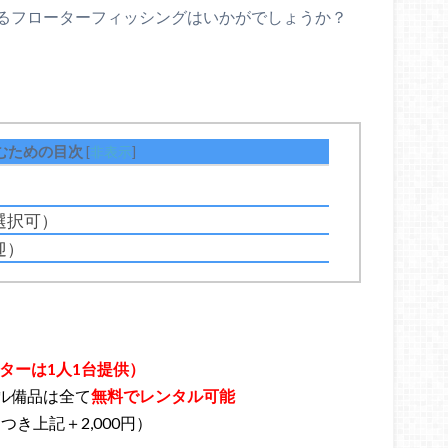
るフローターフィッシングはいかがでしょうか？
むための目次
[
非表示
]
）
選択可）
迎）
ターは1人1台提供）
ル備品は全て
無料でレンタル可能
つき上記＋2,000円）