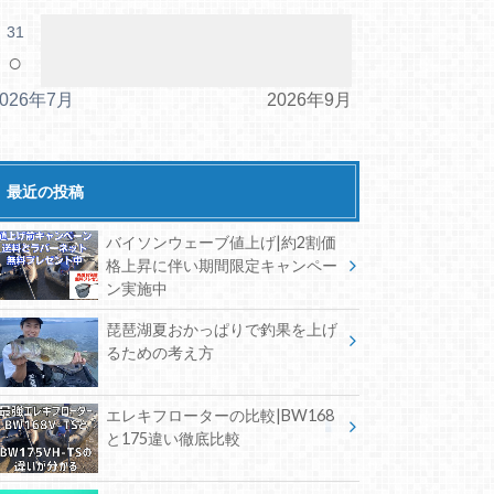
31
○
2026年7月
2026年9月
最近の投稿
バイソンウェーブ値上げ|約2割価
格上昇に伴い期間限定キャンペー
ン実施中
琵琶湖夏おかっぱりで釣果を上げ
るための考え方
エレキフローターの比較|BW168
と175違い徹底比較