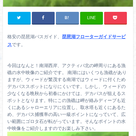
LINE
格安の琵琶湖バスガイド、
琵琶湖フローターガイドサービ
ス
です。
今回はなんと！南湖西岸、アクティバ北の岬周りにある漁
礁の水中映像のご紹介です。 南湖にはいくつも漁礁があり
ますが、ウィードが繁茂する南湖ではウィードに付くため
デカバススポットになりにくいです。しかし、ウィードの
少なくなる晩秋から初春にかけては、デカバスが狙えるス
ポットとなります。特にこの漁礁は岬が絡みディープも近
くにあるシャローエリアに位置し、取水塔も近くにあるた
め、デカバス捕獲率の高い一級ポイントになっていて、広
い範囲にゴロタ石が転がっています。そんなポイントの水
中映像をご紹介しますのでお楽しみ下さい。