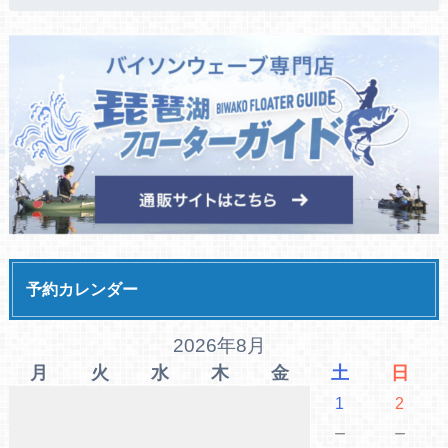
予約カレンダー
2026年8月
月
火
水
木
金
土
日
1
2
－
－