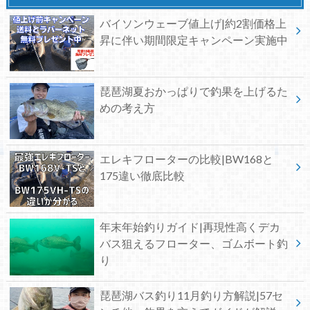
バイソンウェーブ値上げ|約2割価格上
昇に伴い期間限定キャンペーン実施中
琵琶湖夏おかっぱりで釣果を上げるた
めの考え方
エレキフローターの比較|BW168と
175違い徹底比較
年末年始釣りガイド|再現性高くデカ
バス狙えるフローター、ゴムボート釣
り
琵琶湖バス釣り11月釣り方解説|57セ