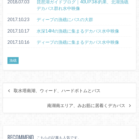
2018.07.03
琵琶湖ガイドブログ｜40UP3本釣果、北湖漁礁
デカバス群れ水中映像
2017.10.23
ディープの漁礁にバスの大群
2017.10.17
水深14Mの漁礁に集まるデカバス水中映像
2017.10.16
ディープの漁礁に集まるデカバス水中映像
漁礁
取水塔南湖、ウィード、ハードボトムとバス
南湖南エリア、みお筋に居着くデカバス
RECOMMEND
こちらの記事も人気です。