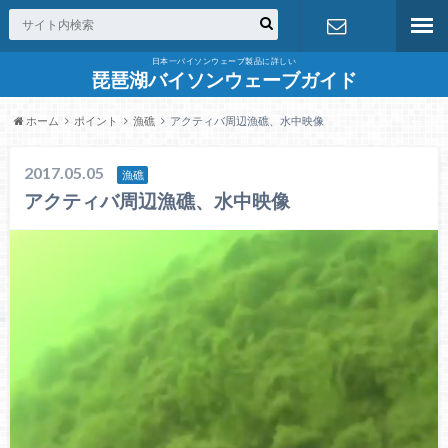
日本一バイソンウェーブ製品に詳しい
お問合せ
琵琶湖バイソンウェーブガイド
ホーム
ポイント
漁礁
アクティバ周辺漁礁、水中映像
2017.05.05
漁礁
アクティバ周辺漁礁、水中映像