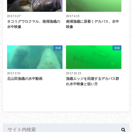
2017.3.27
2017.4.15
ネコリグでロクマル、南湖漁礁の
南湖漁礁に居着くデカバス、水中
水中映像
映像
漁礁
漁礁
2017.3.31
2017.10.15
北山田漁礁の水中動画
漁礁エッジを回遊するデカバス群
れ水中映像と狙い方