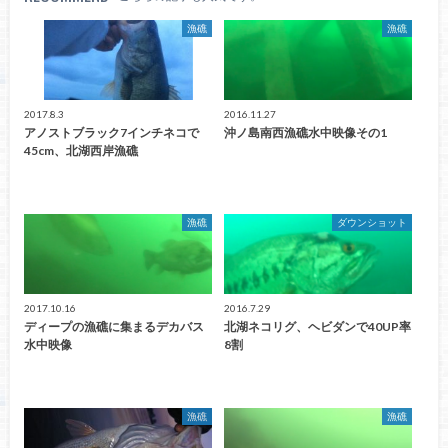
漁礁
漁礁
2017.8.3
2016.11.27
アノストブラック7インチネコで
沖ノ島南西漁礁水中映像その1
45cm、北湖西岸漁礁
漁礁
ダウンショット
2017.10.16
2016.7.29
ディープの漁礁に集まるデカバス
北湖ネコリグ、ヘビダンで40UP率
水中映像
8割
漁礁
漁礁