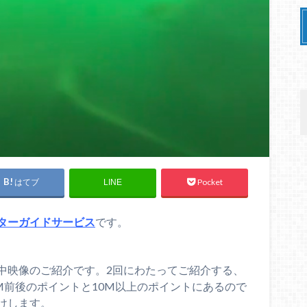
はてブ
Pocket
LINE
ターガイドサービス
です。
中映像のご紹介です。2回にわたってご紹介する、
M前後のポイントと10M以上のポイントにあるので
けします。