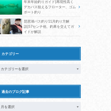
年末年始釣りガイド|再現性高く
デカバス狙えるフローター、ゴム
ボート釣り
琵琶湖バス釣り11月釣り方解
説|57センチ他、釣果を交えてガ
イドが解説
カテゴリー
過去のブログ記事