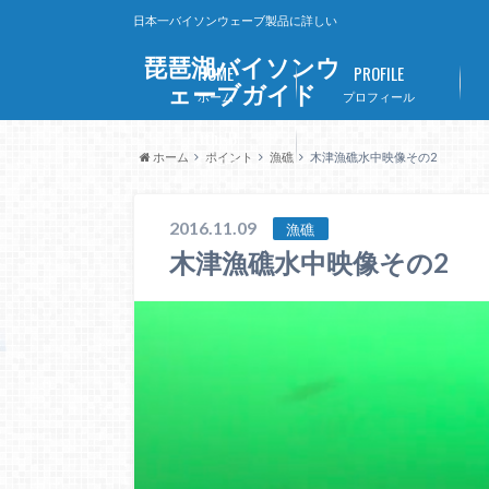
日本一バイソンウェーブ製品に詳しい
琵琶湖バイソンウ
HOME
PROFILE
ェーブガイド
ホーム
プロフィール
Lithi-B
ホーム
ポイント
漁礁
木津漁礁水中映像その2
リチビー
2016.11.09
漁礁
木津漁礁水中映像その2