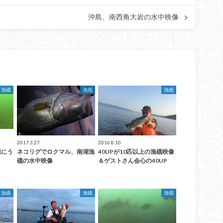
沖島、南西角大岩の水中映像
漁礁
漁礁
漁礁
2017.3.27
2016.8.10
辺にう
ネコリグでロクマル、南湖漁
40UPが10匹以上の漁礁映像
礁の水中映像
＆ゲストさん会心の40UP
漁礁
漁礁
漁礁