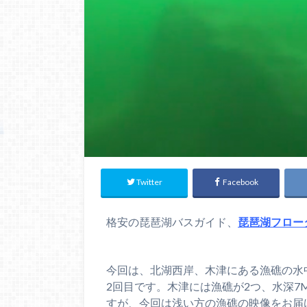
Twitter
Facebook
格安の琵琶湖バスガイド、
琵琶湖フロー
今回は、北湖西岸、木津にある漁礁の水
2回目です。木津には漁礁が2つ、水深7
すが、今回は浅い方の漁礁の映像をお届