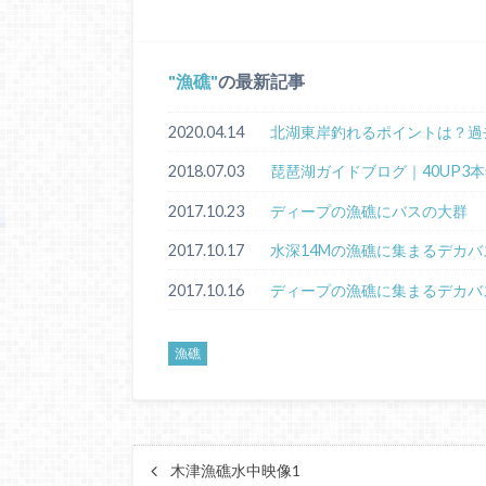
漁礁
の最新記事
2020.04.14
北湖東岸釣れるポイントは？過
2018.07.03
琵琶湖ガイドブログ｜40UP3
2017.10.23
ディープの漁礁にバスの大群
2017.10.17
水深14Mの漁礁に集まるデカ
2017.10.16
ディープの漁礁に集まるデカバ
漁礁
木津漁礁水中映像1