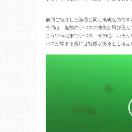
前回ご紹介した漁礁と同じ漁礁なのです
今回は、無数の小バスの映像が飛び込ん
こういった形で小バス、その他、いろん
バスが集まる所には特徴があるとも考え
動
画
プ
レ
ー
ヤ
ー