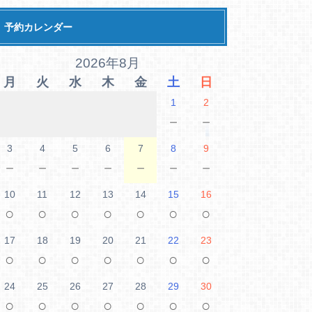
予約カレンダー
2026年8月
月
火
水
木
金
土
日
1
2
－
－
3
4
5
6
7
8
9
－
－
－
－
－
－
－
10
11
12
13
14
15
16
○
○
○
○
○
○
○
17
18
19
20
21
22
23
○
○
○
○
○
○
○
24
25
26
27
28
29
30
○
○
○
○
○
○
○