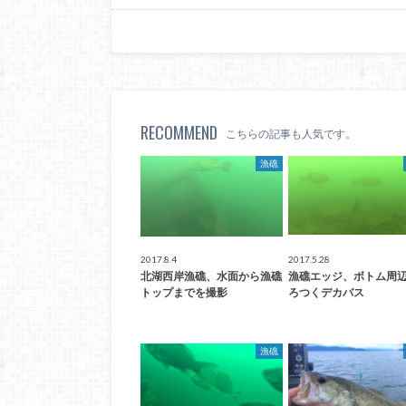
RECOMMEND
こちらの記事も人気です。
漁礁
2017.8.4
2017.5.28
北湖西岸漁礁、水面から漁礁
漁礁エッジ、ボトム周
トップまでを撮影
ろつくデカバス
漁礁