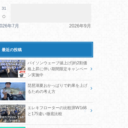
31
○
2026年7月
2026年9月
最近の投稿
バイソンウェーブ値上げ|約2割価
格上昇に伴い期間限定キャンペー
ン実施中
琵琶湖夏おかっぱりで釣果を上げ
るための考え方
エレキフローターの比較|BW168
と175違い徹底比較