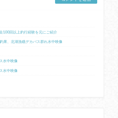
去100回以上釣行経験を元にご紹介
本釣果、北湖漁礁デカバス群れ水中映像
バス水中映像
ス水中映像