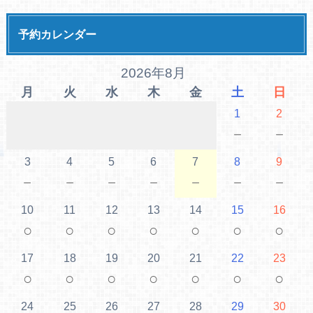
予約カレンダー
2026年8月
月
火
水
木
金
土
日
1
2
－
－
3
4
5
6
7
8
9
－
－
－
－
－
－
－
10
11
12
13
14
15
16
○
○
○
○
○
○
○
17
18
19
20
21
22
23
○
○
○
○
○
○
○
24
25
26
27
28
29
30