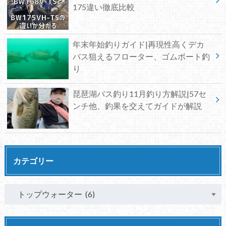
175違い徹底比較
年末年始釣りガイド|再現性高くデカ
バス狙えるフローター、ゴムボート釣
り
琵琶湖バス釣り11月釣り方解説|57セ
ンチ他、釣果を交えてガイドが解説
カテゴリー