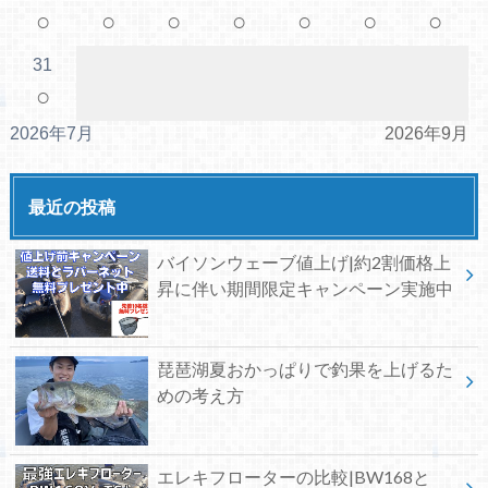
○
○
○
○
○
○
○
31
○
2026年7月
2026年9月
最近の投稿
バイソンウェーブ値上げ|約2割価格上
昇に伴い期間限定キャンペーン実施中
琵琶湖夏おかっぱりで釣果を上げるた
めの考え方
エレキフローターの比較|BW168と