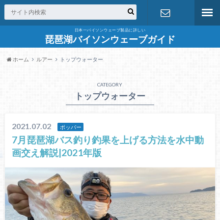
日本一バイソンウェーブ製品に詳しい
お問合せ
琵琶湖バイソンウェーブガイド
ホーム
ルアー
トップウォーター
CATEGORY
トップウォーター
2021.07.02
ポッパー
7月琵琶湖バス釣り釣果を上げる方法を水中動
画交え解説|2021年版