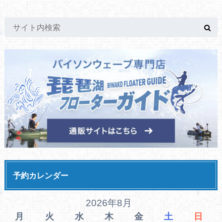
予約カレンダー
2026年8月
月
火
水
木
金
土
日