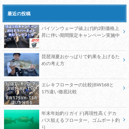
最近の投稿
バイソンウェーブ値上げ|約2割価格上
昇に伴い期間限定キャンペーン実施中
琵琶湖夏おかっぱりで釣果を上げるた
めの考え方
エレキフローターの比較|BW168と
175違い徹底比較
年末年始釣りガイド|再現性高くデカ
バス狙えるフローター、ゴムボート釣
り