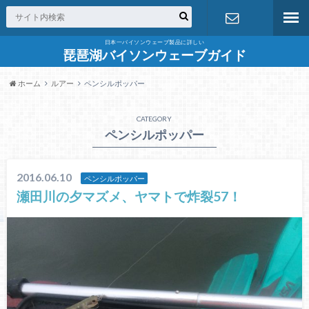
日本一バイソンウェーブ製品に詳しい
お問合せ
琵琶湖バイソンウェーブガイド
ホーム
ルアー
ペンシルポッパー
CATEGORY
ペンシルポッパー
2016.06.10
ペンシルポッパー
瀬田川の夕マズメ、ヤマトで炸裂57！