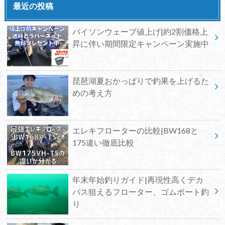
最近の投稿
バイソンウェーブ値上げ|約2割価格上
昇に伴い期間限定キャンペーン実施中
琵琶湖夏おかっぱりで釣果を上げるた
めの考え方
エレキフローターの比較|BW168と
175違い徹底比較
年末年始釣りガイド|再現性高くデカ
バス狙えるフローター、ゴムボート釣
り