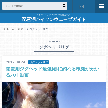
日本一バイソンウェーブ製品に詳しい
お問合せ
琵琶湖バイソンウェーブガイド
ホーム
ルアー
ジグヘッドリグ
CATEGORY
ジグヘッドリグ
2019.04.24
ジグヘッドリグ
琵琶湖ジグヘッド最強|春に釣れる根拠が分か
る水中動画