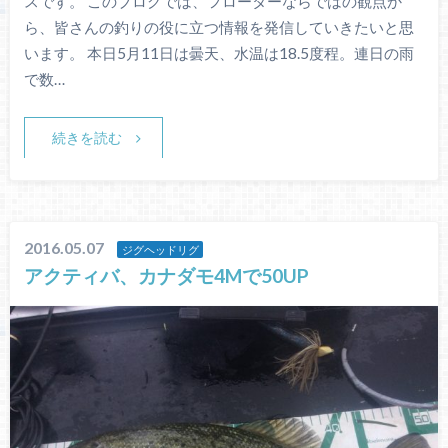
スです。 このブログでは、フローターならではの観点か
ら、皆さんの釣りの役に立つ情報を発信していきたいと思
います。 本日5月11日は曇天、水温は18.5度程。連日の雨
で数…
続きを読む
2016.05.07
ジグヘッドリグ
アクティバ、カナダモ4Mで50UP