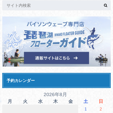
予約カレンダー
2026年8月
月
火
水
木
金
土
日
1
2