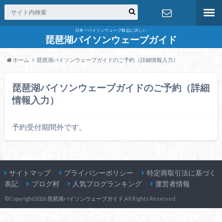
日本一バイソンウェーブ製品に詳しい
お問合せ
琵琶湖バイソンウェーブガイド
ホーム
琵琶湖バイソンウェーブガイドのご予約（詳細情報入力）
琵琶湖バイソンウェーブガイドのご予約（詳細
情報入力）
予約受付期間外です。
サイトマップ
プライバシーポリシー
特定商取引法に基づく
表記
ブログ村
人気ブログランキング
運営者情報
©Copyright2026
琵琶湖バイソンウェーブガイド
.All Rights Reserved.