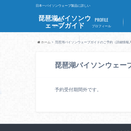
日本一バイソンウェーブ製品に詳しい
琵琶湖バイソンウ
HOME
PROFILE
ェーブガイド
ホーム
プロフィール
Lithi-B
ホーム
琵琶湖バイソンウェーブガイドのご予約（詳細情報
リチビー
琵琶湖バイソンウェー
予約受付期間外です。