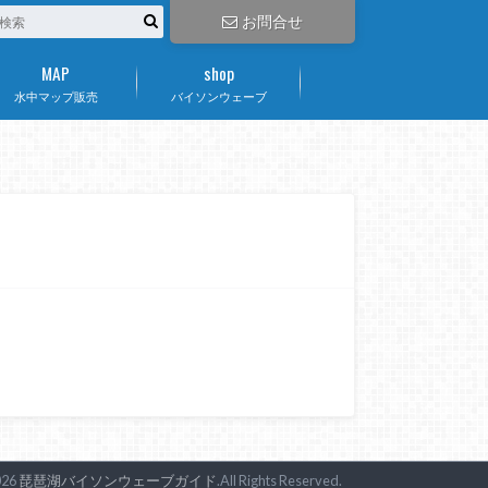
お問合せ
MAP
shop
水中マップ販売
バイソンウェーブ
026
琵琶湖バイソンウェーブガイド
.All Rights Reserved.