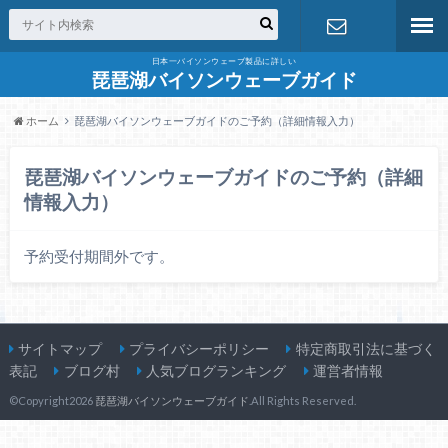
日本一バイソンウェーブ製品に詳しい
お問合せ
琵琶湖バイソンウェーブガイド
ホーム
琵琶湖バイソンウェーブガイドのご予約（詳細情報入力）
琵琶湖バイソンウェーブガイドのご予約（詳細
情報入力）
予約受付期間外です。
サイトマップ
プライバシーポリシー
特定商取引法に基づく
表記
ブログ村
人気ブログランキング
運営者情報
©Copyright2026
琵琶湖バイソンウェーブガイド
.All Rights Reserved.