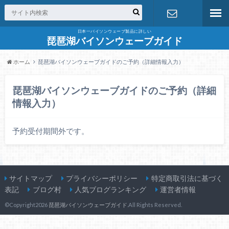
日本一バイソンウェーブ製品に詳しい
お問合せ
琵琶湖バイソンウェーブガイド
ホーム
琵琶湖バイソンウェーブガイドのご予約（詳細情報入力）
琵琶湖バイソンウェーブガイドのご予約（詳細
情報入力）
予約受付期間外です。
サイトマップ
プライバシーポリシー
特定商取引法に基づく
表記
ブログ村
人気ブログランキング
運営者情報
©Copyright2026
琵琶湖バイソンウェーブガイド
.All Rights Reserved.