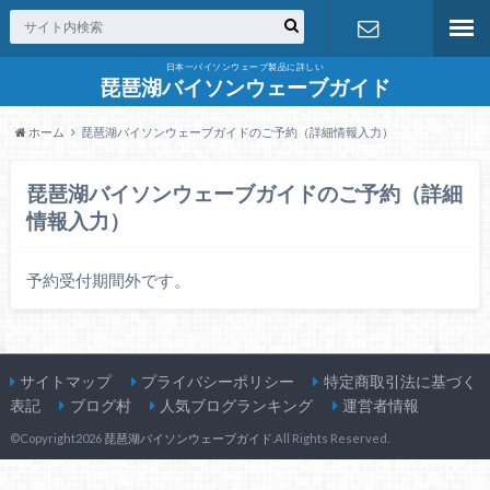
日本一バイソンウェーブ製品に詳しい
お問合せ
琵琶湖バイソンウェーブガイド
ホーム
琵琶湖バイソンウェーブガイドのご予約（詳細情報入力）
琵琶湖バイソンウェーブガイドのご予約（詳細
情報入力）
予約受付期間外です。
サイトマップ
プライバシーポリシー
特定商取引法に基づく
表記
ブログ村
人気ブログランキング
運営者情報
©Copyright2026
琵琶湖バイソンウェーブガイド
.All Rights Reserved.