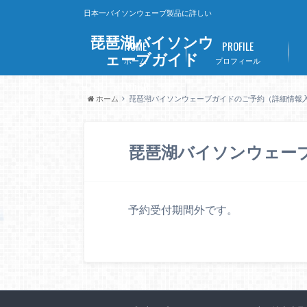
日本一バイソンウェーブ製品に詳しい
琵琶湖バイソンウ
HOME
PROFILE
ェーブガイド
ホーム
プロフィール
Lithi-B
ホーム
琵琶湖バイソンウェーブガイドのご予約（詳細情報
リチビー
琵琶湖バイソンウェー
予約受付期間外です。