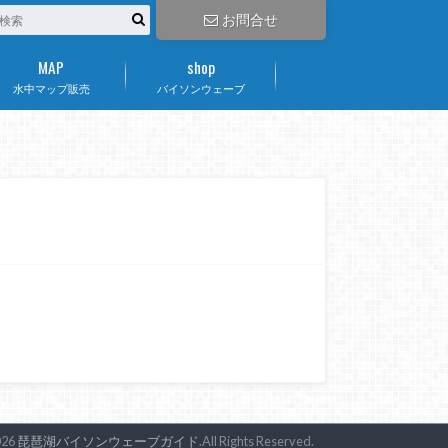
お問合せ
MAP
shop
水中マップ販売
バイソンウェーブ
026
琵琶湖バイソンウェーブガイド
.All Rights Reserved.