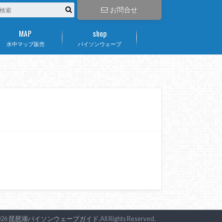
お問合せ
MAP
shop
水中マップ販売
バイソンウェーブ
026
琵琶湖バイソンウェーブガイド
.All Rights Reserved.