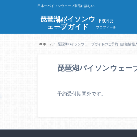
日本一バイソンウェーブ製品に詳しい
琵琶湖バイソンウ
HOME
PROFILE
ェーブガイド
ホーム
プロフィール
Lithi-B
ホーム
琵琶湖バイソンウェーブガイドのご予約（詳細情報
リチビー
琵琶湖バイソンウェー
予約受付期間外です。